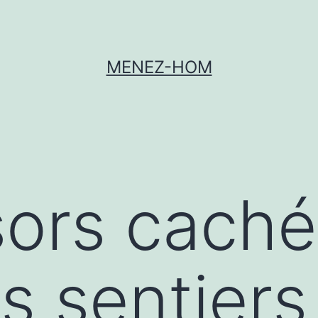
MENEZ-HOM
sors cach
rs sentiers