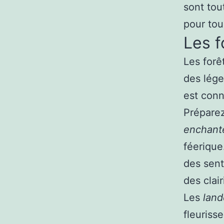
sont tou
pour tous
Les f
Les forê
des lég
est conn
Préparez
enchant
féerique
des sent
des clair
Les
land
fleuriss