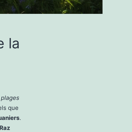
 la
s
plages
els que
uaniers
.
 Raz