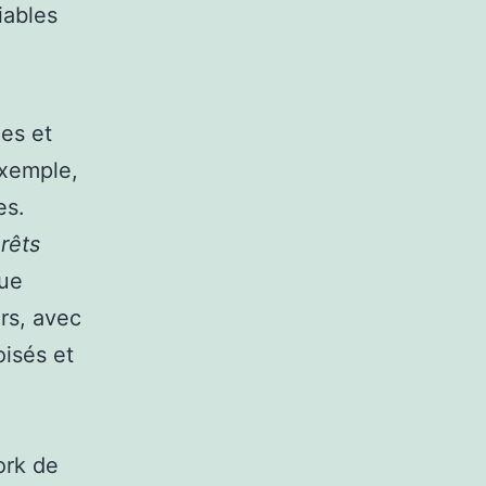
iables
es et
exemple,
es.
rêts
que
rs, avec
oisés et
ork de