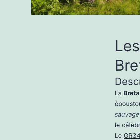
Les
Bre
Descr
La
Bret
époustou
sauvage
le célèb
Le
GR3