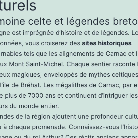
turels
moine celte et légendes bret
gne est imprégnée d’histoire et de légendes. L
données, vous croiserez des
sites historiques
rnables tels que les alignements de Carnac et 
ux Mont Saint-Michel. Chaque sentier raconte l’
lieux magiques, enveloppés de mythes celtiqu
 l’île de Bréhat. Les mégalithes de Carnac, par 
e plus de 7000 ans et continuent d’intriguer les
rs du monde entier.
ndes de la région ajoutent une profondeur cultu
 à chaque promenade. Connaissez-vous l’histoi
ane ou du roi Arthur? Ces récits anciens appo