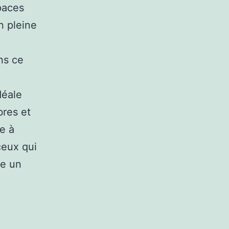
spaces
n pleine
ns ce
déale
bres et
e à
ceux qui
re un