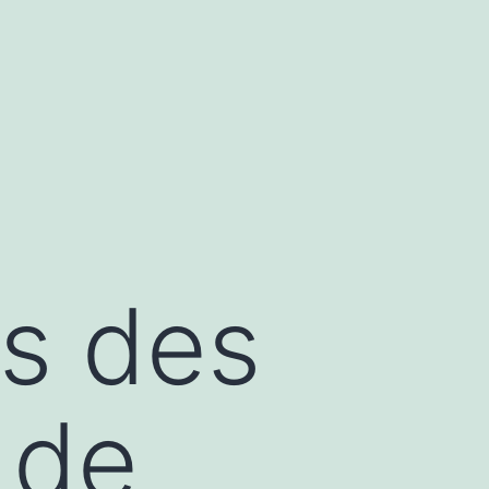
és des
 de