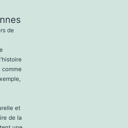
onnes
ors de
le
histoire
es comme
exemple,
relle et
re de la
rtent une