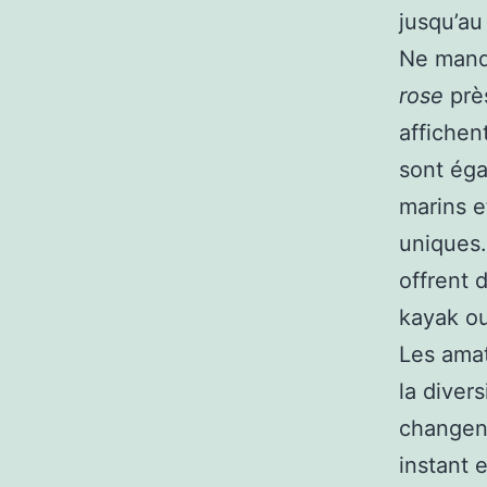
jusqu’a
Ne manq
rose
prè
affichen
sont ég
marins e
uniques.
offrent 
kayak ou
Les amat
la diver
changent
instant 