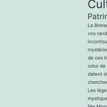
Cul
Patri
La Breta
vos ran
incontou
mystérie
de ces 
celui de
datent d
chercheu
Les lége
mystique
fée Morg