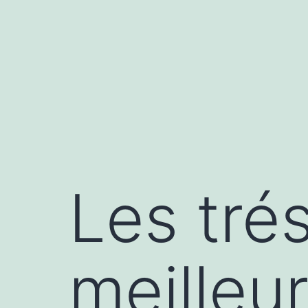
Les tré
meilleu