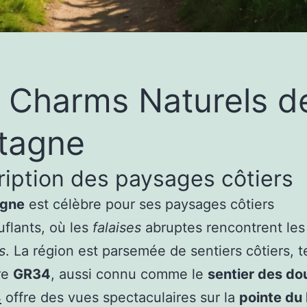
 Charms Naturels de
tagne
iption des paysages côtiers
agne
est célèbre pour ses paysages côtiers
flants, où les
falaises
abruptes rencontrent le
s
. La région est parsemée de sentiers côtiers, t
re
GR34
, aussi connu comme le
sentier des do
4
offre des vues spectaculaires sur la
pointe du