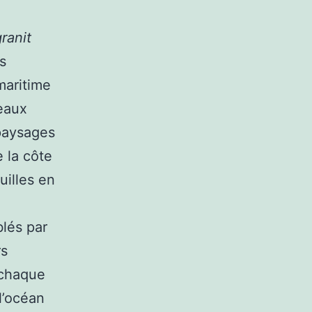
ranit
s
maritime
eaux
 paysages
e la côte
uilles en
lés par
rs
 chaque
l’océan