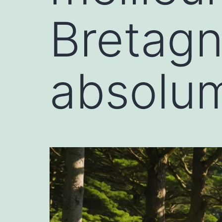
Bretagn
absolu